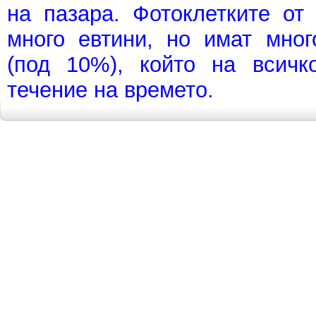
на пазара. Фотоклетките о
много евтини, но имат мно
(под 10%), който на всичк
течение на времето.