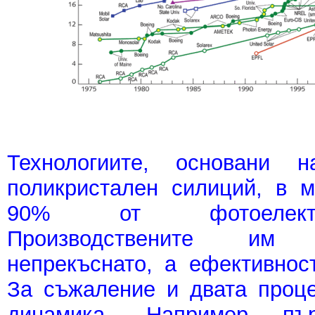
Технологиите, основани 
поликристален силиций, в 
90% от фотоелектр
Производствените им
непрекъснато, а ефективнос
За съжаление и двата проц
динамика. Например пър