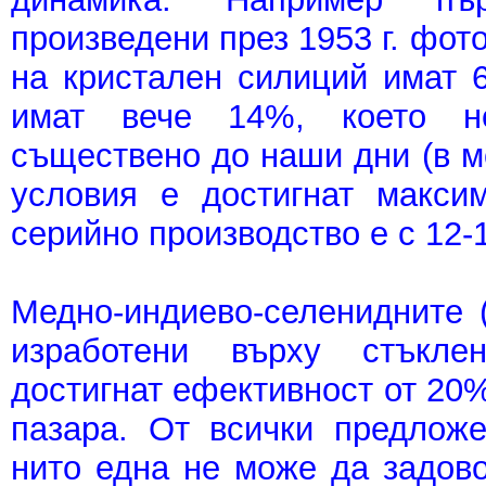
произведени през 1953 г. фот
на кристален силиций имат 6%
имат вече 14%, което 
съществено до наши дни (в м
условия е достигнат макси
серийно производство е с 12-1
Медно-индиево-селенидните (
изработени върху стъкле
достигнат ефективност от 20%
пазара. От всички предложе
нито една не можe да задово