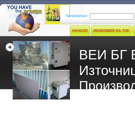
Потребител:
НАЧАЛО
ИКОНОМИЯ НА ТОК
ВЕИ БГ 
Източни
Производ
Икономия
Електродни Котли за
Гореща Вода)